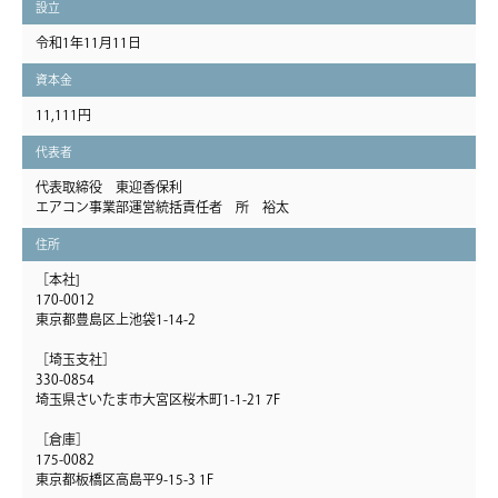
設立
令和1年11月11日
資本金
11,111円
代表者
代表取締役 東迎香保利
エアコン事業部運営統括責任者 所 裕太
住所
［本社]
170-0012
東京都豊島区上池袋1-14-2
［埼玉支社］
330-0854
埼玉県さいたま市大宮区桜木町1-1-21 7F
［倉庫］
175-0082
東京都板橋区高島平9-15-3 1F