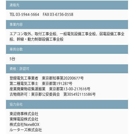
連絡先
TEL 03-5944-5664 FAX 03-6736-0558
事業内容
エアコン取外、取付工事全般、一般電気設備工事全般、弱電設備工事全
般、幹線・動力制御設備工事全般
車両台数
5台
資格：許認可
登録電気工事業者 東京都知事第20200677号
第二種電気工事士 東京都第191287号
産業廃棄物収集運搬業 東京都第13-00-217616号
古物商許可：東京都公安委員会 第305492115586号
協力会社
東迎商事株式会社
東輝電設株式会社
株式会社NoneBOX
ルーターズ株式会社